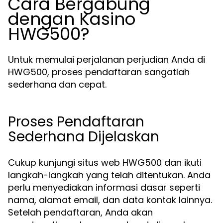
Cara Bergabung
dengan Kasino
HWG500?
Untuk memulai perjalanan perjudian Anda di
HWG500, proses pendaftaran sangatlah
sederhana dan cepat.
Proses Pendaftaran
Sederhana Dijelaskan
Cukup kunjungi situs web HWG500 dan ikuti
langkah-langkah yang telah ditentukan. Anda
perlu menyediakan informasi dasar seperti
nama, alamat email, dan data kontak lainnya.
Setelah pendaftaran, Anda akan