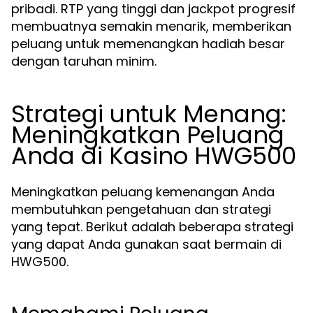
pribadi. RTP yang tinggi dan jackpot progresif
membuatnya semakin menarik, memberikan
peluang untuk memenangkan hadiah besar
dengan taruhan minim.
Strategi untuk Menang:
Meningkatkan Peluang
Anda di Kasino HWG500
Meningkatkan peluang kemenangan Anda
membutuhkan pengetahuan dan strategi
yang tepat. Berikut adalah beberapa strategi
yang dapat Anda gunakan saat bermain di
HWG500.