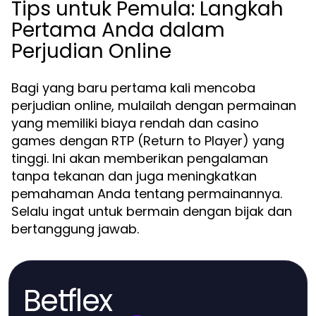
Tips untuk Pemula: Langkah
Pertama Anda dalam
Perjudian Online
Bagi yang baru pertama kali mencoba
perjudian online, mulailah dengan permainan
yang memiliki biaya rendah dan casino
games dengan RTP (Return to Player) yang
tinggi. Ini akan memberikan pengalaman
tanpa tekanan dan juga meningkatkan
pemahaman Anda tentang permainannya.
Selalu ingat untuk bermain dengan bijak dan
bertanggung jawab.
Betflex