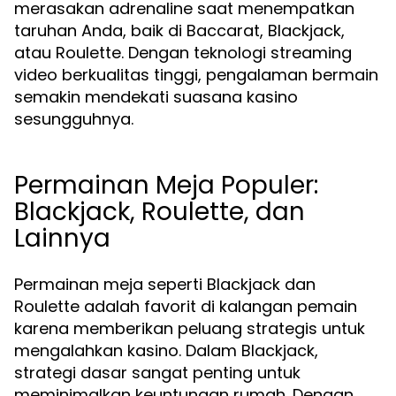
merasakan adrenaline saat menempatkan
taruhan Anda, baik di Baccarat, Blackjack,
atau Roulette. Dengan teknologi streaming
video berkualitas tinggi, pengalaman bermain
semakin mendekati suasana kasino
sesungguhnya.
Permainan Meja Populer:
Blackjack, Roulette, dan
Lainnya
Permainan meja seperti Blackjack dan
Roulette adalah favorit di kalangan pemain
karena memberikan peluang strategis untuk
mengalahkan kasino. Dalam Blackjack,
strategi dasar sangat penting untuk
meminimalkan keuntungan rumah. Dengan