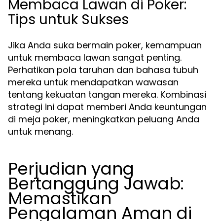
Membaca Lawan di Poker:
Tips untuk Sukses
Jika Anda suka bermain poker, kemampuan
untuk membaca lawan sangat penting.
Perhatikan pola taruhan dan bahasa tubuh
mereka untuk mendapatkan wawasan
tentang kekuatan tangan mereka. Kombinasi
strategi ini dapat memberi Anda keuntungan
di meja poker, meningkatkan peluang Anda
untuk menang.
Perjudian yang
Bertanggung Jawab:
Memastikan
Pengalaman Aman di