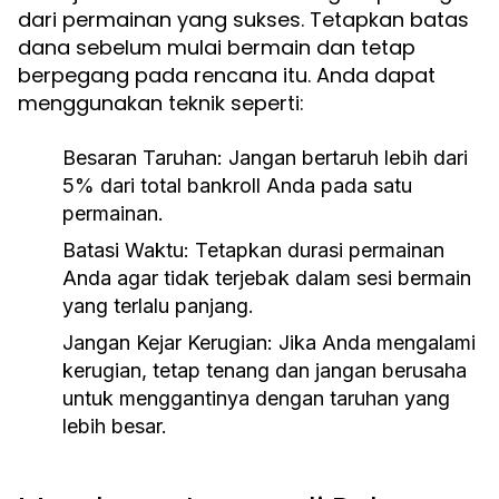
dari permainan yang sukses. Tetapkan batas
dana sebelum mulai bermain dan tetap
berpegang pada rencana itu. Anda dapat
menggunakan teknik seperti:
Besaran Taruhan:
Jangan bertaruh lebih dari
5% dari total bankroll Anda pada satu
permainan.
Batasi Waktu:
Tetapkan durasi permainan
Anda agar tidak terjebak dalam sesi bermain
yang terlalu panjang.
Jangan Kejar Kerugian:
Jika Anda mengalami
kerugian, tetap tenang dan jangan berusaha
untuk menggantinya dengan taruhan yang
lebih besar.