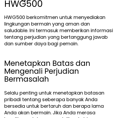
HWG500
HWG500 berkomitmen untuk menyediakan
lingkungan bermain yang aman dan
saludable. Ini termasuk memberikan informasi
tentang perjudian yang bertanggung jawab
dan sumber daya bagi pemain.
Menetapkan Batas dan
Mengenali Perjudian
Bermasalah
Selalu penting untuk menetapkan batasan
pribadi tentang seberapa banyak Anda
bersedia untuk bertaruh dan berapa lama
Anda akan bermain. Jika Anda merasa