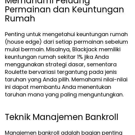
Memahami Peluang
Permainan dan Keuntungan
Rumah
Penting untuk mengetahui keuntungan rumah
(house edge) dari setiap permainan sebelum
mulai bermain. Misalnya, Blackjack memiliki
keuntungan rumah sekitar 1% jika Anda
menggunakan strategi dasar, sementara
Roulette bervariasi tergantung pada jenis
taruhan yang Anda pilih. Memahami nilai-nilai
ini dapat membantu Anda menentukan
taruhan mana yang paling menguntungkan.
Teknik Manajemen Bankroll
Manajemen bankroll adalah bagian penting