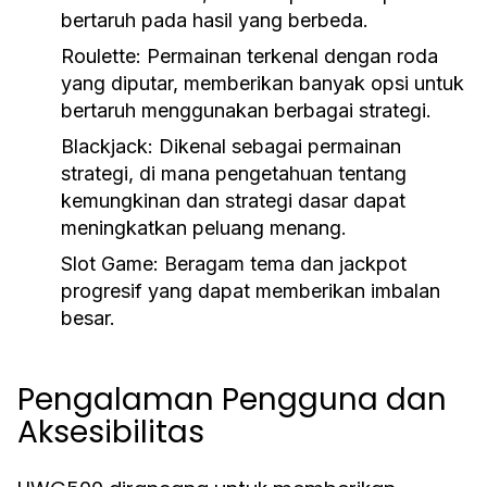
bertaruh pada hasil yang berbeda.
Roulette:
Permainan terkenal dengan roda
yang diputar, memberikan banyak opsi untuk
bertaruh menggunakan berbagai strategi.
Blackjack:
Dikenal sebagai permainan
strategi, di mana pengetahuan tentang
kemungkinan dan strategi dasar dapat
meningkatkan peluang menang.
Slot Game:
Beragam tema dan jackpot
progresif yang dapat memberikan imbalan
besar.
Pengalaman Pengguna dan
Aksesibilitas