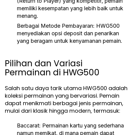
(Return to Player) yang kompetitif, pemain
memiliki kesempatan yang lebih baik untuk
menang.
Berbagai Metode Pembayaran:
HWG500
menyediakan opsi deposit dan penarikan
yang beragam untuk kenyamanan pemain.
Pilihan dan Variasi
Permainan di HWG500
Salah satu daya tarik utama HWG500 adalah
koleksi permainan yang bervariasi. Pemain
dapat menikmati berbagai jenis permainan,
mulai dari klasik hingga modern, termasuk:
Baccarat:
Permainan kartu yang sederhana
namun memikat, di mana pemain dapat