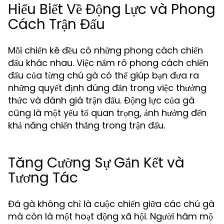
Hiểu Biết Về Động Lực và Phong
Cách Trận Đấu
Mỗi chiến kê đều có những phong cách chiến
đấu khác nhau. Việc nắm rõ phong cách chiến
đấu của từng chú gà có thể giúp bạn đưa ra
những quyết định đúng đắn trong việc thưởng
thức và đánh giá trận đấu. Động lực của gà
cũng là một yếu tố quan trọng, ảnh hưởng đến
khả năng chiến thắng trong trận đấu.
Tăng Cường Sự Gắn Kết và
Tương Tác
Đá gà không chỉ là cuộc chiến giữa các chú gà
mà còn là một hoạt động xã hội. Người hâm mộ