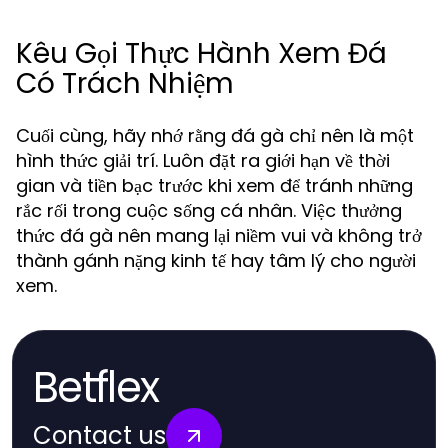
Kêu Gọi Thực Hành Xem Đá
Có Trách Nhiệm
Cuối cùng, hãy nhớ rằng đá gà chỉ nên là một
hình thức giải trí. Luôn đặt ra giới hạn về thời
gian và tiền bạc trước khi xem để tránh những
rắc rối trong cuộc sống cá nhân. Việc thưởng
thức đá gà nên mang lại niềm vui và không trở
thành gánh nặng kinh tế hay tâm lý cho người
xem.
Betflex
Contact us