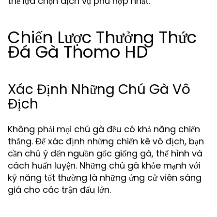
thể lựa chọn dịch vụ phù hợp nhất.
Chiến Lược Thưởng Thức
Đá Gà Thomo HD
Xác Định Những Chú Gà Vô
Địch
Không phải mọi chú gà đều có khả năng chiến
thắng. Để xác định những chiến kê vô địch, bạn
cần chú ý đến nguồn gốc giống gà, thể hình và
cách huấn luyện. Những chú gà khỏe mạnh với
kỹ năng tốt thường là những ứng cử viên sáng
giá cho các trận đấu lớn.