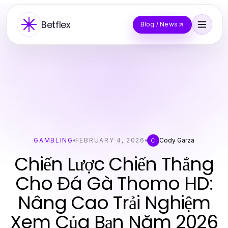
Betflex
Blog / News
GAMBLING
FEBRUARY 4, 2026
Cody Garza
C
Chiến Lược Chiến Thắng
Cho Đá Gà Thomo HD:
Nâng Cao Trải Nghiệm
Xem Của Bạn Năm 2026